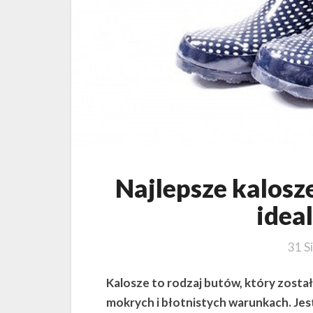
Najlepsze kalosz
idea
31 S
Kalosze to rodzaj butów, który zost
mokrych i błotnistych warunkach. Jes