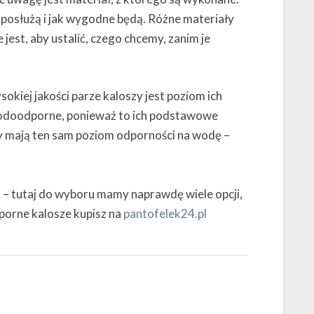
m posłużą i jak wygodne będą. Różne materiały
 jest, aby ustalić, czego chcemy, zanim je
okiej jakości parze kaloszy jest poziom ich
odoodporne, ponieważ to ich podstawowe
y mają ten sam poziom odporności na wodę –
n – tutaj do wyboru mamy naprawdę wiele opcji,
orne kalosze kupisz na
pantofelek24.pl