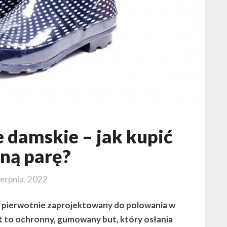
e damskie – jak kupić
lną parę?
ierpnia, 2022
ał pierwotnie zaprojektowany do polowania w
t to ochronny, gumowany but, który osłania