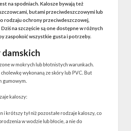
jest na spodniach. Kalosze bywają też
szczowcami, butami przeciwdeszczowymi lub
go rodzaju ochrony przeciwdeszczowej,
. Dziś na szczęście są one dostępne w różnych
aby zaspokoić wszystkie gusta i potrzeby.
y damskich
szone w mokrych lub błotnistych warunkach.
cholewkę wykonaną ze skóry lub PVC. But
tem gumowym.
zaje kaloszy:
n i krótszy tył niż pozostałe rodzaje kaloszy, co
rodzenia w wodzie lub błocie, a nie do