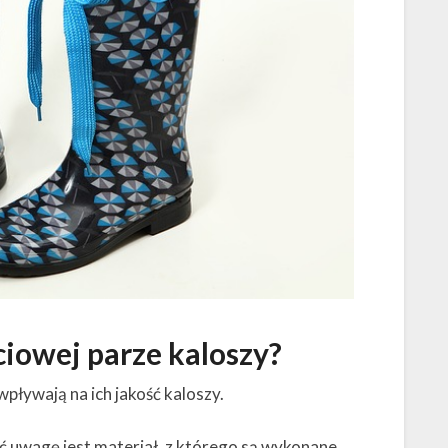
ciowej parze kaloszy?
wpływają na ich jakość kaloszy.
ć uwagę jest materiał, z którego są wykonane.