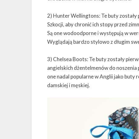
2) Hunter Wellingtons: Te buty zostały
Szkocji, aby chronić ich stopy przed zim
Są one wodoodporne i występują w wersji
Wyglądają bardzo stylowo z długim swe
3) Chelsea Boots: Te buty zostały pie
angielskich dżentelmenów do noszenia p
one nadal popularne w Anglii jako buty 
damskiej i męskiej.