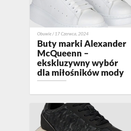
Buty
Obuwie
/
17 Czerwca, 2024
marki
Buty marki Alexander
Alexander
McQueenn –
McQueenn
ekskluzywny wybór
–
dla miłośników mody
ekskluzywny
wybór
dla
miłośników
mody