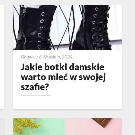
Jakie
Obuwie
/
6 Września, 2024
botki
Jakie botki damskie
damskie
warto mieć w swojej
warto
szafie?
mieć
w
swojej
szafie?