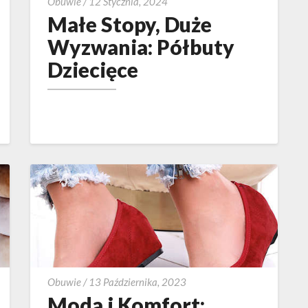
Małe
Obuwie
/
12 Stycznia, 2024
Stopy,
Małe Stopy, Duże
Duże
Wyzwania: Półbuty
Wyzwania:
Dziecięce
Półbuty
Dziecięce
Moda
Obuwie
/
13 Października, 2023
i
Moda i Komfort: