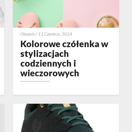
Kolorowe
Obuwie
/
11 Czerwca, 2024
czółenka
Kolorowe czółenka w
w
stylizacjach
stylizacjach
codziennych i
codziennych
wieczorowych
i
wieczorowych