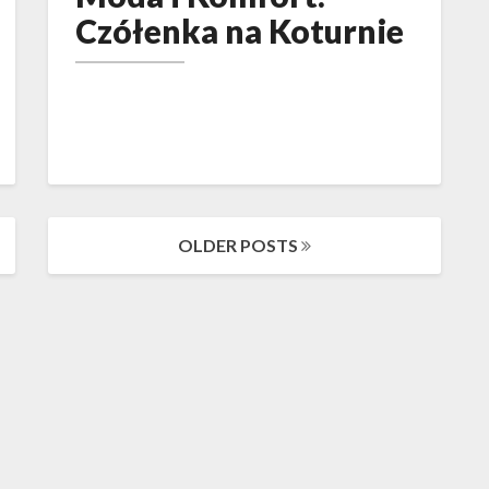
Komfort:
Czółenka na Koturnie
Czółenka
na
Koturnie
OLDER POSTS