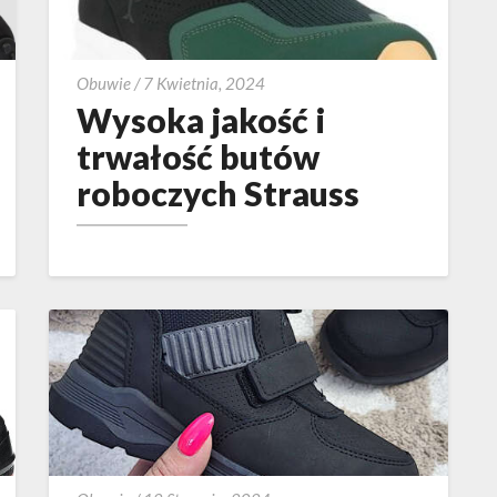
Wysoka
Obuwie
/
7 Kwietnia, 2024
jakość
Wysoka jakość i
i
trwałość butów
trwałość
roboczych Strauss
butów
roboczych
Strauss