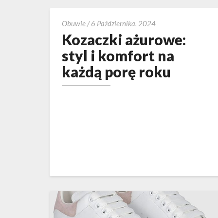
Kozaczki
Obuwie
/
6 Października, 2024
ażurowe:
Kozaczki ażurowe:
styl
styl i komfort na
i
każdą porę roku
komfort
na
każdą
porę
roku