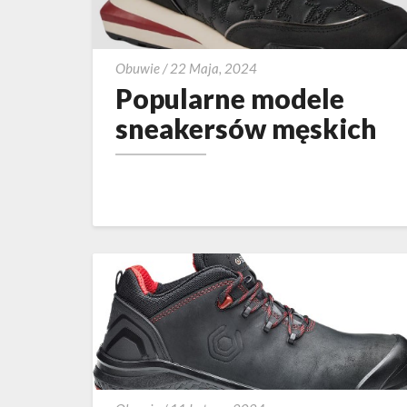
Popularne
Obuwie
/
22 Maja, 2024
modele
Popularne modele
sneakersów
sneakersów męskich
męskich