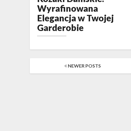
Wyrafinowana
Wyrafinowana
Elegancja
Elegancja w Twojej
w
Garderobie
Twojej
Garderobie
Posts
NEWER POSTS
navigation