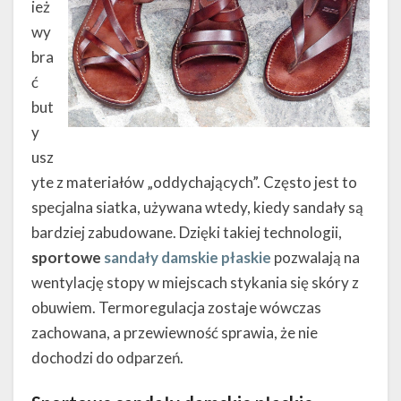
ież
wy
bra
ć
but
y
usz
yte z materiałów „oddychających”. Często jest to
specjalna siatka, używana wtedy, kiedy sandały są
bardziej zabudowane. Dzięki takiej technologii,
sportowe
sandały damskie płaskie
pozwalają na
wentylację stopy w miejscach stykania się skóry z
obuwiem. Termoregulacja zostaje wówczas
zachowana, a przewiewność sprawia, że nie
dochodzi do odparzeń.