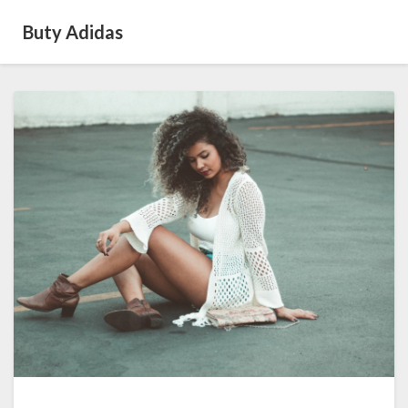
Buty Adidas
Wysokiej
jakości
buty
celebrytek